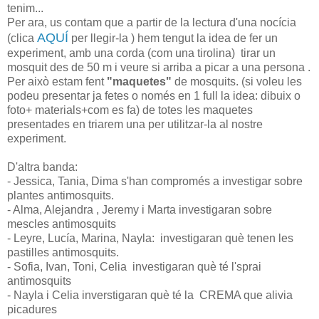
tenim...
Per ara, us contam que a partir de la lectura d'una nocícia
AQUÍ
(clica
per llegir-la ) hem tengut la idea de fer un
experiment, amb una corda (com una tirolina) tirar un
mosquit des de 50 m i veure si arriba a picar a una persona .
Per això estam fent
"maquetes"
de mosquits. (si voleu les
podeu presentar ja fetes o només en 1 full la idea: dibuix o
foto+ materials+com es fa) de totes les maquetes
presentades en triarem una per utilitzar-la al nostre
experiment.
D'altra banda:
- Jessica, Tania, Dima s'han compromés a investigar sobre
plantes antimosquits.
- Alma, Alejandra , Jeremy i Marta investigaran sobre
mescles antimosquits
- Leyre, Lucía, Marina, Nayla: investigaran què tenen les
pastilles antimosquits.
- Sofia, Ivan, Toni, Celia investigaran què té l'sprai
antimosquits
- Nayla i Celia inverstigaran què té la CREMA que alivia
picadures